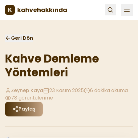
kahvehakkında
K
Geri Dön
Kahve Demleme
Yöntemleri
Zeynep Kaya
23 Kasım 2025
6
dakika okuma
78
görüntülenme
Paylaş
Giriş Yap